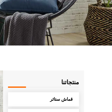
منتجاتنا
قماش ستائر