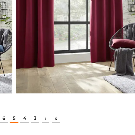
6
5
4
3
‹
‹‹