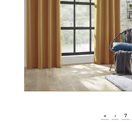
››
›
7