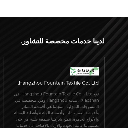
لدينا خدمات مخصصة للتشاور.
Hangzhou Fountain Textile Co., Ltd.
تقع Hangzhou Fountain Textile Co. ، Ltd. في
Xiaoshan ، مدينة Hangzhou وهي متخصصة في
المنسوجات المنزلية. منتجاتنا هي أقمشة الستائر
وأقمشة المفروشات وأقمشة المائدة وأغطية الوسائد
والألواح الجاهزة. تتمتع شركتنا بسمعة طيبة من خلال
تصميماتنا عالية الجودة والأزياء بالإضافة إلى خدماتنا