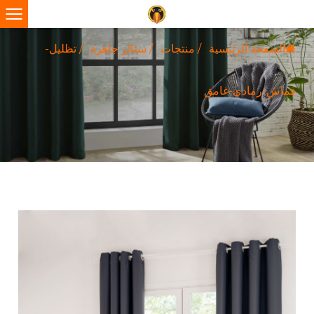
الصفحة الرئيسية
/
منتجات
/
ستائر جاهزة
/
تظليل-
قماش-رمادي-غامق