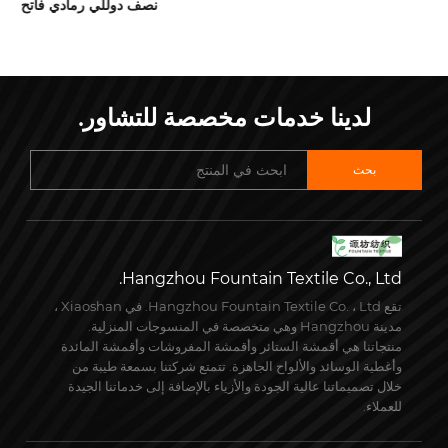
نصف دوللي كتان
لدينا خدمات مخصصة للتشاور.
Hangzhou Fountain Textile Co., Ltd.
تقع Hangzhou Fountain Textile Co. ، Ltd. في Xiaoshan ،
مدينة Hangzhou وهي متخصصة في المنسوجات المنزلية.
منتجاتنا هي أقمشة الستائر وأقمشة المفروشات وأقمشة المائدة
وأغطية الوسائد والألواح الجاهزة. تتمتع شركتنا بسمعة طيبة من
خلال تصميماتنا عالية الجودة والأزياء بالإضافة إلى خدماتنا الجيدة
للعملاء.